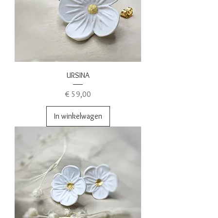
URSINA
Prijs
€ 59,00
In winkelwagen