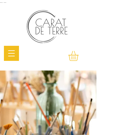
...
...