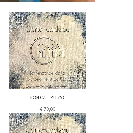
BON CADEAU 79€
Prijs
€ 79,00