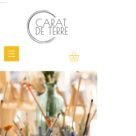
...
...