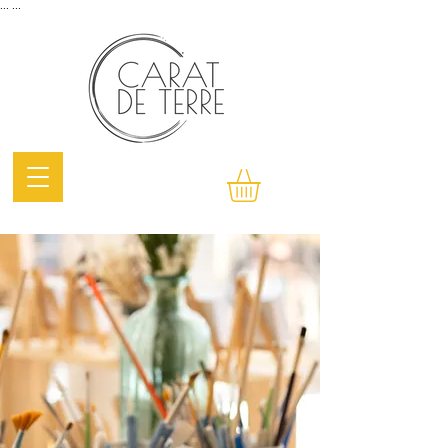
...
...