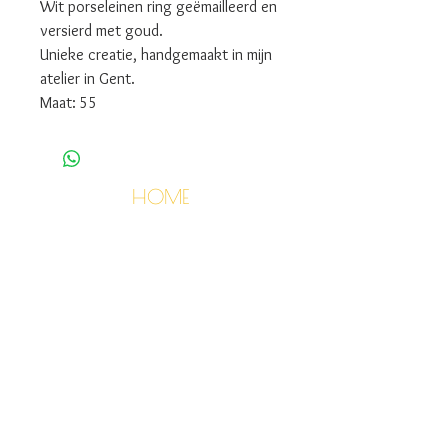
Wit porseleinen ring geëmailleerd en
versierd met goud.
Unieke creatie, handgemaakt in mijn
atelier in Gent.
Maat: 55
HOME
COLLECTIES
KLEINE PRIJZEN
CARAT DE TERRE
EEN CRÉATRICE