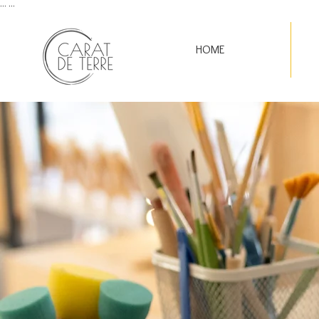
...
...
HOME