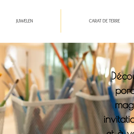
JUWELEN
CARAT DE TERRE
Décou
porc
maga
invitat
et à v