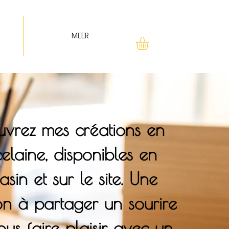
MEER
vrez mes créations en
elaine, disponibles en
sin et sur le site. Une
ion à partager un sourire
ous faire plaisir avec un