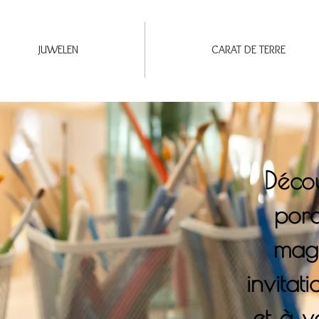
JUWELEN
CARAT DE TERRE
Décou
porc
maga
invitat
et à v