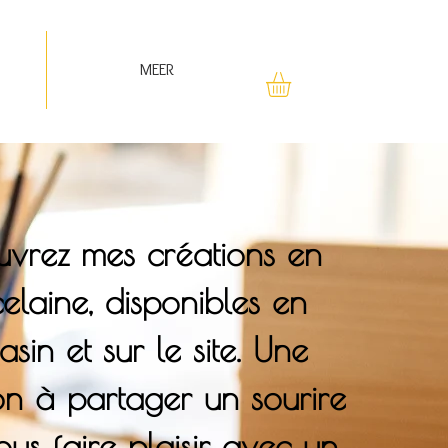
MEER
vrez mes créations en
elaine, disponibles en
sin et sur le site. Une
ion à partager un sourire
ous faire plaisir avec un