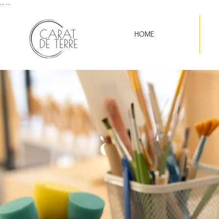
...
...
HOME