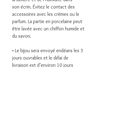
son écrin. Évitez le contact des
accessoires avec les crèmes ou le
parfum. La partie en porcelaine peut
être lavée avec un chiffon humide et
du savon.
• Le bijou sera envoyé endéans les 3
jours ouvrables et le délai de
livraison est d’environ 10 jours
avec « Correos » depuis l’Espagne.
• Vous disposez d’un délai de 14
jours pour un retour sans motif.
• N’hésitez pas à me contacter pour
toute information supplémentaire, je
serai heureuse de vous répondre.