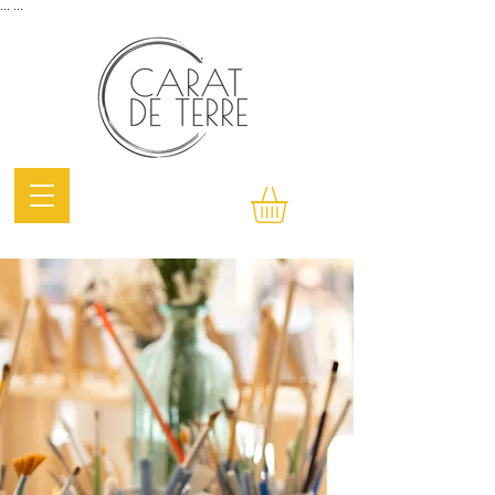
...
...