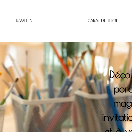
JUWELEN
CARAT DE TERRE
Décou
porc
maga
invitat
et à v